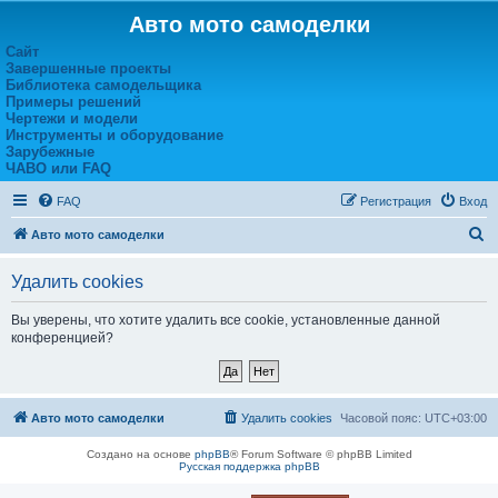
Авто мото самоделки
Сайт
Завершенные проекты
Библиотека самодельщика
Примеры решений
Чертежи и модели
Инструменты и оборудование
Зарубежные
ЧАВО или FAQ
FAQ
Регистрация
Вход
П
Авто мото самоделки
о
Удалить cookies
и
с
Вы уверены, что хотите удалить все cookie, установленные данной
конференцией?
к
Авто мото самоделки
Удалить cookies
Часовой пояс:
UTC+03:00
Создано на основе
phpBB
® Forum Software © phpBB Limited
Русская поддержка phpBB