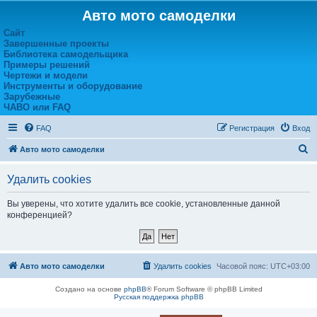
Авто мото самоделки
Сайт
Завершенные проекты
Библиотека самодельщика
Примеры решений
Чертежи и модели
Инструменты и оборудование
Зарубежные
ЧАВО или FAQ
FAQ
Регистрация
Вход
П
Авто мото самоделки
о
Удалить cookies
и
с
Вы уверены, что хотите удалить все cookie, установленные данной
конференцией?
к
Авто мото самоделки
Удалить cookies
Часовой пояс:
UTC+03:00
Создано на основе
phpBB
® Forum Software © phpBB Limited
Русская поддержка phpBB