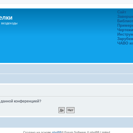
Сайт
елки
Заверш
Библио
, вездеходы
Пример
Чертежи
Инстру
Зарубе
ЧАВО и
ые данной конференцией?
Создано на основе
phpBB
® Forum Software © phpBB Limited