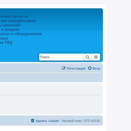
енные проекты
тека самодельщика
ы решений
 и модели
менты и оборудование
жные
ли FAQ
Поиск
Расширенный по
Регистрация
Вход
Удалить cookies
Часовой пояс:
UTC+03:00