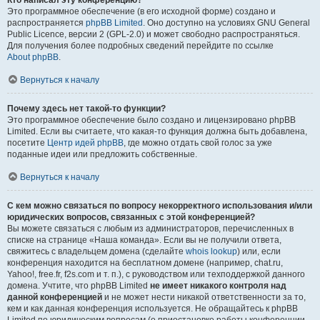
Кто написал эту конференцию?
Это программное обеспечение (в его исходной форме) создано и
распространяется
phpBB Limited
. Оно доступно на условиях GNU General
Public Licence, версии 2 (GPL-2.0) и может свободно распространяться.
Для получения более подробных сведений перейдите по ссылке
About phpBB
.
Вернуться к началу
Почему здесь нет такой-то функции?
Это программное обеспечение было создано и лицензировано phpBB
Limited. Если вы считаете, что какая-то функция должна быть добавлена,
посетите
Центр идей phpBB
, где можно отдать свой голос за уже
поданные идеи или предложить собственные.
Вернуться к началу
С кем можно связаться по вопросу некорректного использования и/или
юридических вопросов, связанных с этой конференцией?
Вы можете связаться с любым из администраторов, перечисленных в
списке на странице «Наша команда». Если вы не получили ответа,
свяжитесь с владельцем домена (сделайте
whois lookup
) или, если
конференция находится на бесплатном домене (например, chat.ru,
Yahoo!, free.fr, f2s.com и т. п.), с руководством или техподдержкой данного
домена. Учтите, что phpBB Limited
не имеет никакого контроля над
данной конференцией
и не может нести никакой ответственности за то,
кем и как данная конференция используется. Не обращайтесь к phpBB