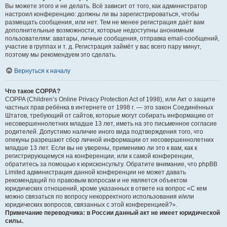
Вы можете этого и не делать. Всё зависит от того, как администратор
настроил конференцию: должны ли вы зарегистрироваться, чтобы
размещать сообщения, или нет. Тем не менее регистрация даёт вам
дополнительные возможности, которые недоступны анонимным
пользователям: аватары, личные сообщения, отправка email-сообщений,
участие в группах и т. д. Регистрация займёт у вас всего пару минут,
поэтому мы рекомендуем это сделать.
Вернуться к началу
Что такое COPPA?
COPPA (Children’s Online Privacy Protection Act of 1998), или Акт о защите
частных прав ребёнка в интернете от 1998 г. — это закон Соединённых
Штатов, требующий от сайтов, которые могут собирать информацию от
несовершеннолетних младше 13 лет, иметь на это письменное согласие
родителей. Допустимо наличие иного вида подтверждения того, что
опекуны разрешают сбор личной информации от несовершеннолетних
младше 13 лет. Если вы не уверены, применимо ли это к вам, как к
регистрирующемуся на конференции, или к самой конференции,
обратитесь за помощью к юрисконсульту. Обратите внимание, что phpBB
Limited администрация данной конференции не может давать
рекомендаций по правовым вопросам и не является объектом
юридических отношений, кроме указанных в ответе на вопрос «С кем
можно связаться по вопросу некорректного использования и/или
юридических вопросов, связанных с этой конференцией?».
Примечание переводчика: в России данный акт не имеет юридической
силы.
.