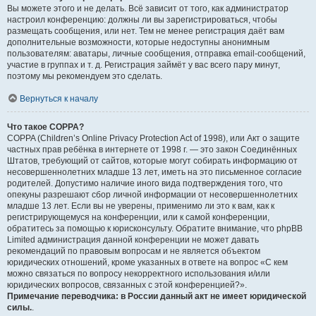
Вы можете этого и не делать. Всё зависит от того, как администратор
настроил конференцию: должны ли вы зарегистрироваться, чтобы
размещать сообщения, или нет. Тем не менее регистрация даёт вам
дополнительные возможности, которые недоступны анонимным
пользователям: аватары, личные сообщения, отправка email-сообщений,
участие в группах и т. д. Регистрация займёт у вас всего пару минут,
поэтому мы рекомендуем это сделать.
Вернуться к началу
Что такое COPPA?
COPPA (Children’s Online Privacy Protection Act of 1998), или Акт о защите
частных прав ребёнка в интернете от 1998 г. — это закон Соединённых
Штатов, требующий от сайтов, которые могут собирать информацию от
несовершеннолетних младше 13 лет, иметь на это письменное согласие
родителей. Допустимо наличие иного вида подтверждения того, что
опекуны разрешают сбор личной информации от несовершеннолетних
младше 13 лет. Если вы не уверены, применимо ли это к вам, как к
регистрирующемуся на конференции, или к самой конференции,
обратитесь за помощью к юрисконсульту. Обратите внимание, что phpBB
Limited администрация данной конференции не может давать
рекомендаций по правовым вопросам и не является объектом
юридических отношений, кроме указанных в ответе на вопрос «С кем
можно связаться по вопросу некорректного использования и/или
юридических вопросов, связанных с этой конференцией?».
Примечание переводчика: в России данный акт не имеет юридической
силы.
.