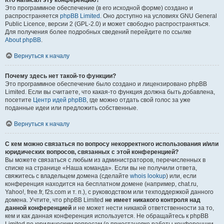
Кто написал эту конференцию?
Это программное обеспечение (в его исходной форме) создано и
распространяется
phpBB Limited
. Оно доступно на условиях GNU General
Public Licence, версии 2 (GPL-2.0) и может свободно распространяться.
Для получения более подробных сведений перейдите по ссылке
About phpBB
.
Вернуться к началу
Почему здесь нет такой-то функции?
Это программное обеспечение было создано и лицензировано phpBB
Limited. Если вы считаете, что какая-то функция должна быть добавлена,
посетите
Центр идей phpBB
, где можно отдать свой голос за уже
поданные идеи или предложить собственные.
Вернуться к началу
С кем можно связаться по вопросу некорректного использования и/или
юридических вопросов, связанных с этой конференцией?
Вы можете связаться с любым из администраторов, перечисленных в
списке на странице «Наша команда». Если вы не получили ответа,
свяжитесь с владельцем домена (сделайте
whois lookup
) или, если
конференция находится на бесплатном домене (например, chat.ru,
Yahoo!, free.fr, f2s.com и т. п.), с руководством или техподдержкой данного
домена. Учтите, что phpBB Limited
не имеет никакого контроля над
данной конференцией
и не может нести никакой ответственности за то,
кем и как данная конференция используется. Не обращайтесь к phpBB