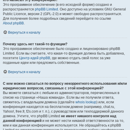
Кто написал эту конференцию?
Это программное обеспечение (в его исходной форме) создано и
распространяется
phpBB Limited
. Оно доступно на условиях GNU General
Public Licence, версии 2 (GPL-2.0) и может свободно распространяться.
Для получения более подробных сведений перейдите по ссылке
About phpBB
.
Вернуться к началу
Почему здесь нет такой-то функции?
Это программное обеспечение было создано и лицензировано phpBB
Limited. Если вы считаете, что какая-то функция должна быть добавлена,
посетите
Центр идей phpBB
, где можно отдать свой голос за уже
поданные идеи или предложить собственные.
Вернуться к началу
С кем можно связаться по вопросу некорректного использования и/или
юридических вопросов, связанных с этой конференцией?
Вы можете связаться с любым из администраторов, перечисленных в
списке на странице «Наша команда». Если вы не получили ответа,
свяжитесь с владельцем домена (сделайте
whois lookup
) или, если
конференция находится на бесплатном домене (например, chat.ru,
Yahoo!, free.fr, f2s.com и т. п.), с руководством или техподдержкой данного
домена. Учтите, что phpBB Limited
не имеет никакого контроля над
данной конференцией
и не может нести никакой ответственности за то,
кем и как данная конференция используется. Не обращайтесь к phpBB