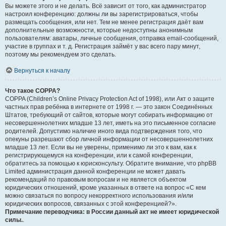
Вы можете этого и не делать. Всё зависит от того, как администратор
настроил конференцию: должны ли вы зарегистрироваться, чтобы
размещать сообщения, или нет. Тем не менее регистрация даёт вам
дополнительные возможности, которые недоступны анонимным
пользователям: аватары, личные сообщения, отправка email-сообщений,
участие в группах и т. д. Регистрация займёт у вас всего пару минут,
поэтому мы рекомендуем это сделать.
Вернуться к началу
Что такое COPPA?
COPPA (Children’s Online Privacy Protection Act of 1998), или Акт о защите
частных прав ребёнка в интернете от 1998 г. — это закон Соединённых
Штатов, требующий от сайтов, которые могут собирать информацию от
несовершеннолетних младше 13 лет, иметь на это письменное согласие
родителей. Допустимо наличие иного вида подтверждения того, что
опекуны разрешают сбор личной информации от несовершеннолетних
младше 13 лет. Если вы не уверены, применимо ли это к вам, как к
регистрирующемуся на конференции, или к самой конференции,
обратитесь за помощью к юрисконсульту. Обратите внимание, что phpBB
Limited администрация данной конференции не может давать
рекомендаций по правовым вопросам и не является объектом
юридических отношений, кроме указанных в ответе на вопрос «С кем
можно связаться по вопросу некорректного использования и/или
юридических вопросов, связанных с этой конференцией?».
Примечание переводчика: в России данный акт не имеет юридической
силы.
.