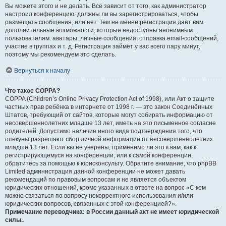
Вы можете этого и не делать. Всё зависит от того, как администратор
настроил конференцию: должны ли вы зарегистрироваться, чтобы
размещать сообщения, или нет. Тем не менее регистрация даёт вам
дополнительные возможности, которые недоступны анонимным
пользователям: аватары, личные сообщения, отправка email-сообщений,
участие в группах и т. д. Регистрация займёт у вас всего пару минут,
поэтому мы рекомендуем это сделать.
Вернуться к началу
Что такое COPPA?
COPPA (Children’s Online Privacy Protection Act of 1998), или Акт о защите
частных прав ребёнка в интернете от 1998 г. — это закон Соединённых
Штатов, требующий от сайтов, которые могут собирать информацию от
несовершеннолетних младше 13 лет, иметь на это письменное согласие
родителей. Допустимо наличие иного вида подтверждения того, что
опекуны разрешают сбор личной информации от несовершеннолетних
младше 13 лет. Если вы не уверены, применимо ли это к вам, как к
регистрирующемуся на конференции, или к самой конференции,
обратитесь за помощью к юрисконсульту. Обратите внимание, что phpBB
Limited администрация данной конференции не может давать
рекомендаций по правовым вопросам и не является объектом
юридических отношений, кроме указанных в ответе на вопрос «С кем
можно связаться по вопросу некорректного использования и/или
юридических вопросов, связанных с этой конференцией?».
Примечание переводчика: в России данный акт не имеет юридической
силы.
.