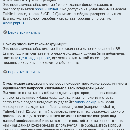
Кто написал эту конференцию?
Это программное обеспечение (в его исходной форме) создано и
распространяется
phpBB Limited
. Оно доступно на условиях GNU General
Public Licence, версии 2 (GPL-2.0) и может свободно распространяться.
Для получения более подробных сведений перейдите по ссылке
About phpBB
.
Вернуться к началу
Почему здесь нет такой-то функции?
Это программное обеспечение было создано и лицензировано phpBB
Limited. Если вы считаете, что какая-то функция должна быть добавлена,
посетите
Центр идей phpBB
, где можно отдать свой голос за уже
поданные идеи или предложить собственные.
Вернуться к началу
С кем можно связаться по вопросу некорректного использования и/или
юридических вопросов, связанных с этой конференцией?
Вы можете связаться с любым из администраторов, перечисленных в
списке на странице «Наша команда». Если вы не получили ответа,
свяжитесь с владельцем домена (сделайте
whois lookup
) или, если
конференция находится на бесплатном домене (например, chat.ru,
Yahoo!, free.fr, f2s.com и т. п.), с руководством или техподдержкой данного
домена. Учтите, что phpBB Limited
не имеет никакого контроля над
данной конференцией
и не может нести никакой ответственности за то,
кем и как данная конференция используется. Не обращайтесь к phpBB