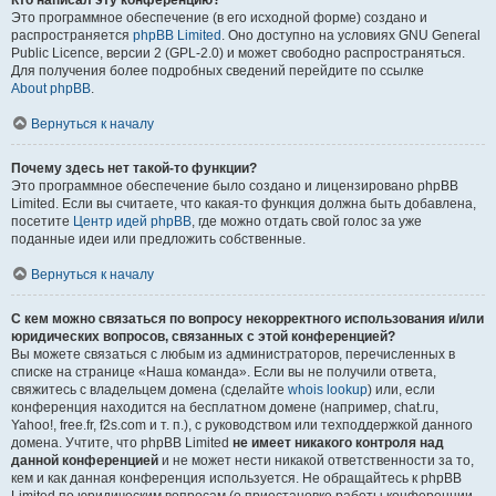
Кто написал эту конференцию?
Это программное обеспечение (в его исходной форме) создано и
распространяется
phpBB Limited
. Оно доступно на условиях GNU General
Public Licence, версии 2 (GPL-2.0) и может свободно распространяться.
Для получения более подробных сведений перейдите по ссылке
About phpBB
.
Вернуться к началу
Почему здесь нет такой-то функции?
Это программное обеспечение было создано и лицензировано phpBB
Limited. Если вы считаете, что какая-то функция должна быть добавлена,
посетите
Центр идей phpBB
, где можно отдать свой голос за уже
поданные идеи или предложить собственные.
Вернуться к началу
С кем можно связаться по вопросу некорректного использования и/или
юридических вопросов, связанных с этой конференцией?
Вы можете связаться с любым из администраторов, перечисленных в
списке на странице «Наша команда». Если вы не получили ответа,
свяжитесь с владельцем домена (сделайте
whois lookup
) или, если
конференция находится на бесплатном домене (например, chat.ru,
Yahoo!, free.fr, f2s.com и т. п.), с руководством или техподдержкой данного
домена. Учтите, что phpBB Limited
не имеет никакого контроля над
данной конференцией
и не может нести никакой ответственности за то,
кем и как данная конференция используется. Не обращайтесь к phpBB