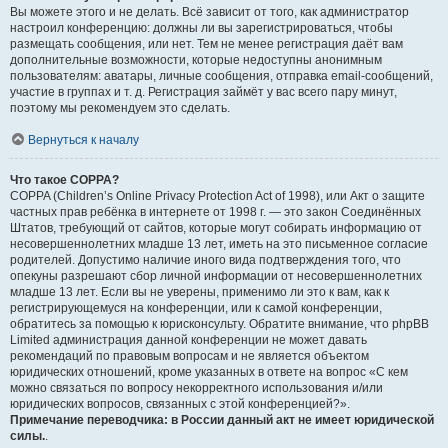
Вы можете этого и не делать. Всё зависит от того, как администратор
настроил конференцию: должны ли вы зарегистрироваться, чтобы
размещать сообщения, или нет. Тем не менее регистрация даёт вам
дополнительные возможности, которые недоступны анонимным
пользователям: аватары, личные сообщения, отправка email-сообщений,
участие в группах и т. д. Регистрация займёт у вас всего пару минут,
поэтому мы рекомендуем это сделать.
Вернуться к началу
Что такое COPPA?
COPPA (Children’s Online Privacy Protection Act of 1998), или Акт о защите
частных прав ребёнка в интернете от 1998 г. — это закон Соединённых
Штатов, требующий от сайтов, которые могут собирать информацию от
несовершеннолетних младше 13 лет, иметь на это письменное согласие
родителей. Допустимо наличие иного вида подтверждения того, что
опекуны разрешают сбор личной информации от несовершеннолетних
младше 13 лет. Если вы не уверены, применимо ли это к вам, как к
регистрирующемуся на конференции, или к самой конференции,
обратитесь за помощью к юрисконсульту. Обратите внимание, что phpBB
Limited администрация данной конференции не может давать
рекомендаций по правовым вопросам и не является объектом
юридических отношений, кроме указанных в ответе на вопрос «С кем
можно связаться по вопросу некорректного использования и/или
юридических вопросов, связанных с этой конференцией?».
Примечание переводчика: в России данный акт не имеет юридической
силы.
.