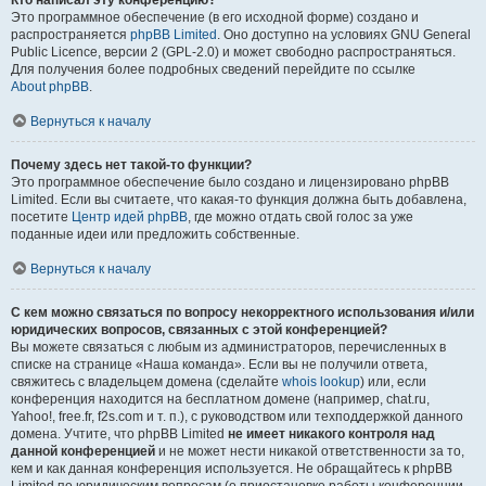
Кто написал эту конференцию?
Это программное обеспечение (в его исходной форме) создано и
распространяется
phpBB Limited
. Оно доступно на условиях GNU General
Public Licence, версии 2 (GPL-2.0) и может свободно распространяться.
Для получения более подробных сведений перейдите по ссылке
About phpBB
.
Вернуться к началу
Почему здесь нет такой-то функции?
Это программное обеспечение было создано и лицензировано phpBB
Limited. Если вы считаете, что какая-то функция должна быть добавлена,
посетите
Центр идей phpBB
, где можно отдать свой голос за уже
поданные идеи или предложить собственные.
Вернуться к началу
С кем можно связаться по вопросу некорректного использования и/или
юридических вопросов, связанных с этой конференцией?
Вы можете связаться с любым из администраторов, перечисленных в
списке на странице «Наша команда». Если вы не получили ответа,
свяжитесь с владельцем домена (сделайте
whois lookup
) или, если
конференция находится на бесплатном домене (например, chat.ru,
Yahoo!, free.fr, f2s.com и т. п.), с руководством или техподдержкой данного
домена. Учтите, что phpBB Limited
не имеет никакого контроля над
данной конференцией
и не может нести никакой ответственности за то,
кем и как данная конференция используется. Не обращайтесь к phpBB