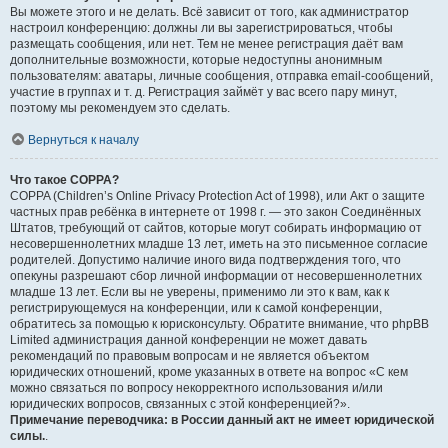
Вы можете этого и не делать. Всё зависит от того, как администратор
настроил конференцию: должны ли вы зарегистрироваться, чтобы
размещать сообщения, или нет. Тем не менее регистрация даёт вам
дополнительные возможности, которые недоступны анонимным
пользователям: аватары, личные сообщения, отправка email-сообщений,
участие в группах и т. д. Регистрация займёт у вас всего пару минут,
поэтому мы рекомендуем это сделать.
Вернуться к началу
Что такое COPPA?
COPPA (Children’s Online Privacy Protection Act of 1998), или Акт о защите
частных прав ребёнка в интернете от 1998 г. — это закон Соединённых
Штатов, требующий от сайтов, которые могут собирать информацию от
несовершеннолетних младше 13 лет, иметь на это письменное согласие
родителей. Допустимо наличие иного вида подтверждения того, что
опекуны разрешают сбор личной информации от несовершеннолетних
младше 13 лет. Если вы не уверены, применимо ли это к вам, как к
регистрирующемуся на конференции, или к самой конференции,
обратитесь за помощью к юрисконсульту. Обратите внимание, что phpBB
Limited администрация данной конференции не может давать
рекомендаций по правовым вопросам и не является объектом
юридических отношений, кроме указанных в ответе на вопрос «С кем
можно связаться по вопросу некорректного использования и/или
юридических вопросов, связанных с этой конференцией?».
Примечание переводчика: в России данный акт не имеет юридической
силы.
.