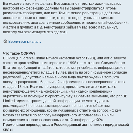
Вы можете этого и не делать. Всё зависит от того, как администратор
настроил конференцию: должны ли вы зарегистрироваться, чтобы
размещать сообщения, или нет. Тем не менее регистрация даёт вам
дополнительные возможности, которые недоступны анонимным
пользователям: аватары, личные сообщения, отправка email-сообщений,
участие в группах и т. д. Регистрация займёт у вас всего пару минут,
поэтому мы рекомендуем это сделать.
Вернуться к началу
Что такое COPPA?
COPPA (Children’s Online Privacy Protection Act of 1998), или Акт о защите
частных прав ребёнка в интернете от 1998 г. — это закон Соединённых
Штатов, требующий от сайтов, которые могут собирать информацию от
несовершеннолетних младше 13 лет, иметь на это письменное согласие
родителей. Допустимо наличие иного вида подтверждения того, что
опекуны разрешают сбор личной информации от несовершеннолетних
младше 13 лет. Если вы не уверены, применимо ли это к вам, как к
регистрирующемуся на конференции, или к самой конференции,
обратитесь за помощью к юрисконсульту. Обратите внимание, что phpBB
Limited администрация данной конференции не может давать
рекомендаций по правовым вопросам и не является объектом
юридических отношений, кроме указанных в ответе на вопрос «С кем
можно связаться по вопросу некорректного использования и/или
юридических вопросов, связанных с этой конференцией?».
Примечание переводчика: в России данный акт не имеет юридической
силы.
.