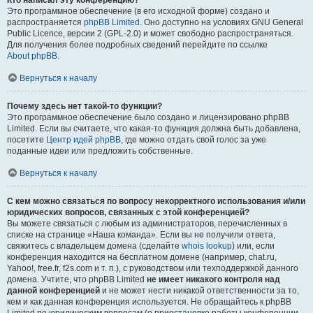
Кто написал эту конференцию?
Это программное обеспечение (в его исходной форме) создано и
распространяется
phpBB Limited
. Оно доступно на условиях GNU General
Public Licence, версии 2 (GPL-2.0) и может свободно распространяться.
Для получения более подробных сведений перейдите по ссылке
About phpBB
.
Вернуться к началу
Почему здесь нет такой-то функции?
Это программное обеспечение было создано и лицензировано phpBB
Limited. Если вы считаете, что какая-то функция должна быть добавлена,
посетите
Центр идей phpBB
, где можно отдать свой голос за уже
поданные идеи или предложить собственные.
Вернуться к началу
С кем можно связаться по вопросу некорректного использования и/или
юридических вопросов, связанных с этой конференцией?
Вы можете связаться с любым из администраторов, перечисленных в
списке на странице «Наша команда». Если вы не получили ответа,
свяжитесь с владельцем домена (сделайте
whois lookup
) или, если
конференция находится на бесплатном домене (например, chat.ru,
Yahoo!, free.fr, f2s.com и т. п.), с руководством или техподдержкой данного
домена. Учтите, что phpBB Limited
не имеет никакого контроля над
данной конференцией
и не может нести никакой ответственности за то,
кем и как данная конференция используется. Не обращайтесь к phpBB