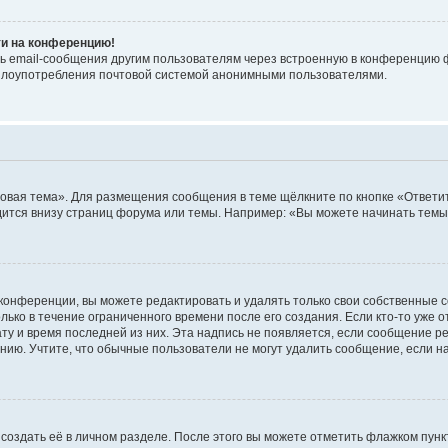
ти на конференцию!
ь email-сообщения другим пользователям через встроенную в конференцию ф
ь злоупотребления почтовой системой анонимными пользователями.
овая тема». Для размещения сообщения в теме щёлкните по кнопке «Ответит
ится внизу страниц форума или темы. Например: «Вы можете начинать темы»
конференции, вы можете редактировать и удалять только свои собственные 
ько в течение ограниченного времени после его создания. Если кто-то уже 
дату и время последней из них. Эта надпись не появляется, если сообщение 
ию. Учтите, что обычные пользователи не могут удалить сообщение, если на 
создать её в личном разделе. После этого вы можете отметить флажком пун