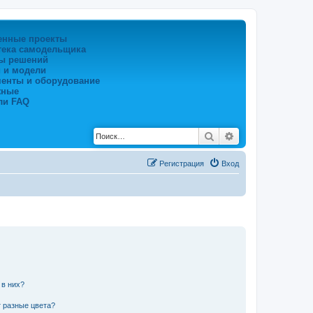
енные проекты
тека самодельщика
ы решений
 и модели
менты и оборудование
жные
ли FAQ
Поиск
Расширенный по
Регистрация
Вход
 в них?
 разные цвета?