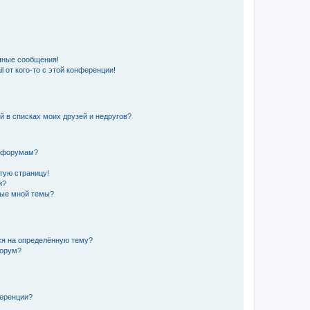
чные сообщения!
 от кого-то с этой конференции!
й в списках моих друзей и недругов?
и форумам?
стую страницу!
и?
ные мной темы?
ься на определённую тему?
форум?
ференции?