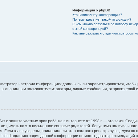
Информация о phpBB
Кто написал эту конференцию?
Почему здесь нет такой-то функции?
С кем можно связаться по вопросу неко
с этой конференцией?
Как мне связаться с администратором 
дминистратор настроил конференцию: должны ли вы зарегистрироваться, чтобы
 анонимным пользователям: аватары, личные сообщения, отправка email-сооб
.
 или Акт о защите частных прав ребёнка в интернете от 1998 г. — это закон Со
т, иметь на это письменное согласие родителей. Допустимо наличие иного
 Если вы не уверены, применимо ли это к вам, как к регистрирующемуся на 
Limited администрация данной конференции не может давать рекомендаций 