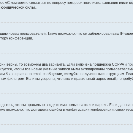
ос «С кем можно связаться по вопросу некорректного использования и/или ю
т юридической силы.
.
ию новых пользователей. Также возможно, что он заблокировал ваш IP-адре
атору конференции.
они верны, то возможны два варианта. Если включена поддержка COPPA и при 
уется, чтобы все новые учётные записи были активированы пользователями
ам было прислано email-сообщение, следуйте полученным инструкциям. Если
пам-фильтром. Если вы уверены, что ввели правильный адрес email, попробу
едитесь, что вы правильно вводите имя пользователя и пароль. Если данные
Также возможно, что допущена ошибка в конфигурации конференции, свяжитес