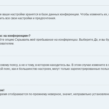
е ваши настройки хранятся в базе данных конференции. Чтобы изменить их,
ить все свои настройки и предпочтения.
час на конференции»?
дёте опцию
Скрывать моё пребывание на конференции
. Выберите
Да
, и вы 
зователем.
вому поясу, а не к тому, в котором находитесь вы. В этом случае измените в 
овой пояс, как и большинство настроек, могут только зарегистрированные пол
ое!
о время отображается по-прежнему неверное, значит, неправильно установле