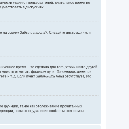
дически удаляют пользователей, длительное время не
участвовать в дискуссиях.
те на ссылку
Забыли пароль?
. Следуйте инструкциям, и
иченное время. Это сделано для того, чтобы никто другой
вы можете отметить флажком пункт
Запомнить меня
при
те и т. д. Если пункт
Запомнить меня
отсутствует, это
ие функции, такие как отслеживание прочитанных
ренции, возможно, удаление cookies может помочь.