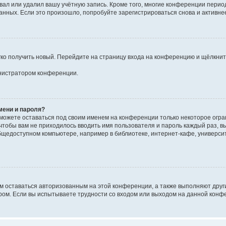
вал или удалил вашу учётную запись. Кроме того, многие конференции перио
ных. Если это произошло, попробуйте зарегистрироваться снова и активнее 
егко получить новый. Перейдите на страницу входа на конференцию и щёлкни
инистратором конференции.
мени и пароля?
сможете оставаться под своим именем на конференции только некоторое огран
 чтобы вам не приходилось вводить имя пользователя и пароль каждый раз, 
щедоступном компьютере, например в библиотеке, интернет-кафе, университе
ам оставаться авторизованным на этой конференции, а также выполняют друг
ом. Если вы испытываете трудности со входом или выходом на данной конфе