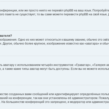
онференции, или же просто никто не перевёл phpBB на ваш язык. Попробуйт
вого пакета не существует, то вы сами можете перевести phpBB на свой язы
ователя?
зображения. Одно из них может относиться к вашему званию, обычно это звёзд
. Другое, обычно более крупное, изображение известно как «аватара» и обы
ь аватару с использованием четырёх инструментов: «Граватар», «Галерея а
, а также какие типы аватар могут быть доступны. Если вы не можете испол
чество созданных вами сообщений или идентифицируют определённых польз
аний на конференции, так как они установлены её администратором. Пожал
е. На большинстве конференций это запрещено, и модератор или администра