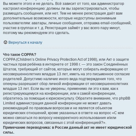
Вы можете этого и не делать. Всё зависит от того, как администратор
настроил конференцию: должны ли вы зарегистрироваться, чтобы
размещать сообщения, или нет. Тем не менее регистрация даёт вам
дополнительные возможности, которые недоступны анонимным
пользователям: аватары, личные сообщения, отправка email-сообщений,
участие в группах и т. д. Регистрация займёт у вас всего пару минут,
поэтому мы рекомендуем это сделать.
Вернуться к началу
Что такое COPPA?
COPPA (Children’s Online Privacy Protection Act of 1998), или Акт о защите
частных прав ребёнка в интернете от 1998 г. — это закон Соединённых
Штатов, требующий от сайтов, которые могут собирать информацию от
несовершеннолетних младше 13 лет, иметь на это письменное согласие
родителей. Допустимо наличие иного вида подтверждения того, что
опекуны разрешают сбор личной информации от несовершеннолетних
младше 13 лет. Если вы не уверены, применимо ли это к вам, как к
регистрирующемуся на конференции, или к самой конференции,
обратитесь за помощью к юрисконсульту. Обратите внимание, что phpBB
Limited администрация данной конференции не может давать
рекомендаций по правовым вопросам и не является объектом
юридических отношений, кроме указанных в ответе на вопрос «С кем
можно связаться по вопросу некорректного использования и/или
юридических вопросов, связанных с этой конференцией?».
Примечание переводчика: в России данный акт не имеет юридической
силы.
.