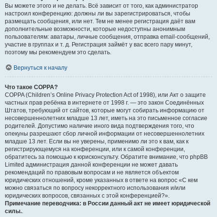
Вы можете этого и не делать. Всё зависит от того, как администратор
настроил конференцию: должны ли вы зарегистрироваться, чтобы
размещать сообщения, или нет. Тем не менее регистрация даёт вам
дополнительные возможности, которые недоступны анонимным
пользователям: аватары, личные сообщения, отправка email-сообщений,
участие в группах и т. д. Регистрация займёт у вас всего пару минут,
поэтому мы рекомендуем это сделать.
Вернуться к началу
Что такое COPPA?
COPPA (Children’s Online Privacy Protection Act of 1998), или Акт о защите
частных прав ребёнка в интернете от 1998 г. — это закон Соединённых
Штатов, требующий от сайтов, которые могут собирать информацию от
несовершеннолетних младше 13 лет, иметь на это письменное согласие
родителей. Допустимо наличие иного вида подтверждения того, что
опекуны разрешают сбор личной информации от несовершеннолетних
младше 13 лет. Если вы не уверены, применимо ли это к вам, как к
регистрирующемуся на конференции, или к самой конференции,
обратитесь за помощью к юрисконсульту. Обратите внимание, что phpBB
Limited администрация данной конференции не может давать
рекомендаций по правовым вопросам и не является объектом
юридических отношений, кроме указанных в ответе на вопрос «С кем
можно связаться по вопросу некорректного использования и/или
юридических вопросов, связанных с этой конференцией?».
Примечание переводчика: в России данный акт не имеет юридической
силы.
.