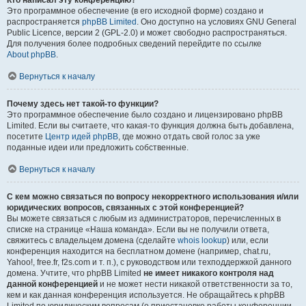
Кто написал эту конференцию?
Это программное обеспечение (в его исходной форме) создано и
распространяется
phpBB Limited
. Оно доступно на условиях GNU General
Public Licence, версии 2 (GPL-2.0) и может свободно распространяться.
Для получения более подробных сведений перейдите по ссылке
About phpBB
.
Вернуться к началу
Почему здесь нет такой-то функции?
Это программное обеспечение было создано и лицензировано phpBB
Limited. Если вы считаете, что какая-то функция должна быть добавлена,
посетите
Центр идей phpBB
, где можно отдать свой голос за уже
поданные идеи или предложить собственные.
Вернуться к началу
С кем можно связаться по вопросу некорректного использования и/или
юридических вопросов, связанных с этой конференцией?
Вы можете связаться с любым из администраторов, перечисленных в
списке на странице «Наша команда». Если вы не получили ответа,
свяжитесь с владельцем домена (сделайте
whois lookup
) или, если
конференция находится на бесплатном домене (например, chat.ru,
Yahoo!, free.fr, f2s.com и т. п.), с руководством или техподдержкой данного
домена. Учтите, что phpBB Limited
не имеет никакого контроля над
данной конференцией
и не может нести никакой ответственности за то,
кем и как данная конференция используется. Не обращайтесь к phpBB